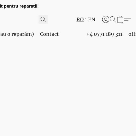
t pentru reparații!
RO
EN
 sau o reparăm)
Contact
+4 0771 189 311
of