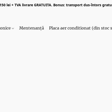
50 lei + TVA livrare GRATUITA. Bonus: transport dus-întors gratui
ronice
Mentenanță
Placa aer conditionat (din stoc