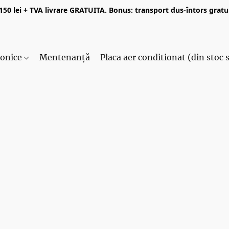
50 lei + TVA livrare GRATUITA. Bonus: transport dus-întors gratui
ronice
Mentenanță
Placa aer conditionat (din stoc