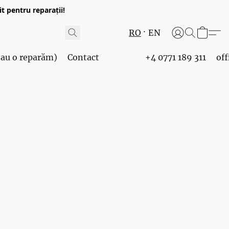
t pentru reparații!
RO
EN
 sau o reparăm)
Contact
+4 0771 189 311
of