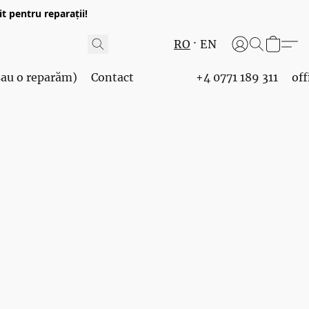
t pentru reparații!
RO
EN
 sau o reparăm)
Contact
+4 0771 189 311
of