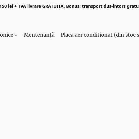
50 lei + TVA livrare GRATUITA. Bonus: transport dus-întors gratui
ronice
Mentenanță
Placa aer conditionat (din stoc