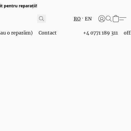
t pentru reparații!
RO
EN
 sau o reparăm)
Contact
+4 0771 189 311
of