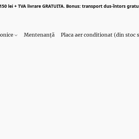
50 lei + TVA livrare GRATUITA. Bonus: transport dus-întors gratui
ronice
Mentenanță
Placa aer conditionat (din stoc