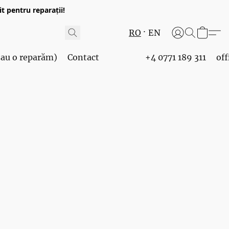
t pentru reparații!
RO
EN
 sau o reparăm)
Contact
+4 0771 189 311
of