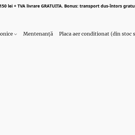
50 lei + TVA livrare GRATUITA. Bonus: transport dus-întors gratui
ronice
Mentenanță
Placa aer conditionat (din stoc