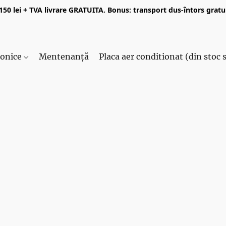
50 lei + TVA livrare GRATUITA. Bonus: transport dus-întors gratui
ronice
Mentenanță
Placa aer conditionat (din stoc