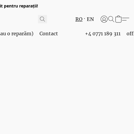
t pentru reparații!
RO
EN
 sau o reparăm)
Contact
+4 0771 189 311
of