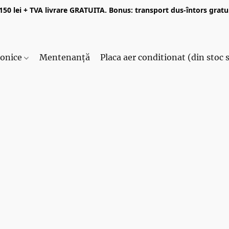
50 lei + TVA livrare GRATUITA. Bonus: transport dus-întors gratui
ronice
Mentenanță
Placa aer conditionat (din stoc