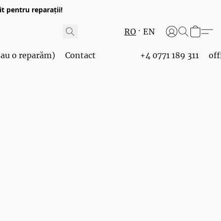
t pentru reparații!
RO
EN
 sau o reparăm)
Contact
+4 0771 189 311
of