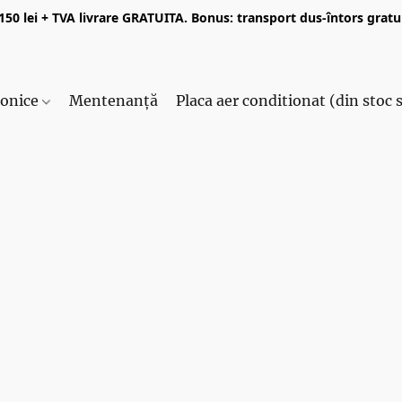
50 lei + TVA livrare GRATUITA. Bonus: transport dus-întors gratui
ronice
Mentenanță
Placa aer conditionat (din stoc