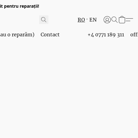
t pentru reparații!
RO
EN
 sau o reparăm)
Contact
+4 0771 189 311
of