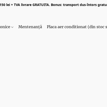
50 lei + TVA livrare GRATUITA. Bonus: transport dus-întors gratui
ronice
Mentenanță
Placa aer conditionat (din stoc