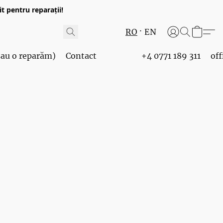
t pentru reparații!
RO
EN
 sau o reparăm)
Contact
+4 0771 189 311
of