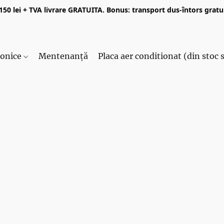
50 lei + TVA livrare GRATUITA. Bonus: transport dus-întors gratui
ronice
Mentenanță
Placa aer conditionat (din stoc