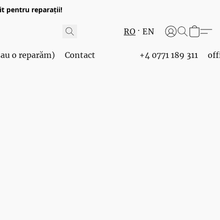
t pentru reparații!
RO
EN
 sau o reparăm)
Contact
+4 0771 189 311
of