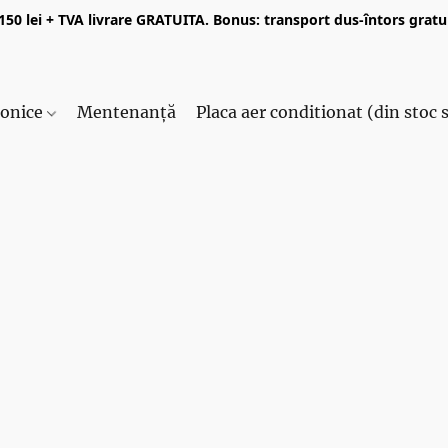
50 lei + TVA livrare GRATUITA. Bonus: transport dus-întors gratui
ronice
Mentenanță
Placa aer conditionat (din stoc